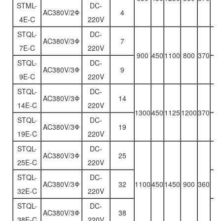
STML-
DC-
AC380V/2Φ
4
1
4E-C
220V
STQL-
DC-
AC380V/3Φ
7
1
7E-C
220V
900
450
1100
800
370
STQL-
DC-
AC380V/3Φ
9
1
9E-C
220V
STQL-
DC-
AC380V/3Φ
14
2
14E-C
220V
1300
450
1125
1200
370
STQL-
DC-
AC380V/3Φ
19
2
19E-C
220V
STQL-
DC-
AC380V/3Φ
25
2
25E-C
220V
STQL-
DC-
AC380V/3Φ
32
1100
450
1450
900
360
2
32E-C
220V
STQL-
DC-
AC380V/3Φ
38
2
38E-C
220V