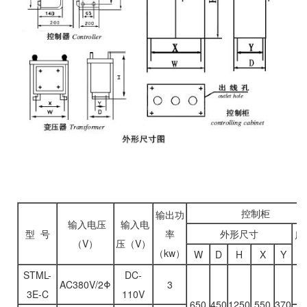
控制柜
输出功
输入电压
输入电
型 号
率
外形尺寸
（V）
压（V）
（kw）
（
W
D
H
X
Y
STML-
DC-
AC380V/2Φ
3
1
3E-C
110V
650
450
1250
550
370