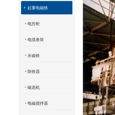
起重电磁铁
电控柜
电缆卷筒
永磁铁
除铁器
磁选机
电磁搅拌器