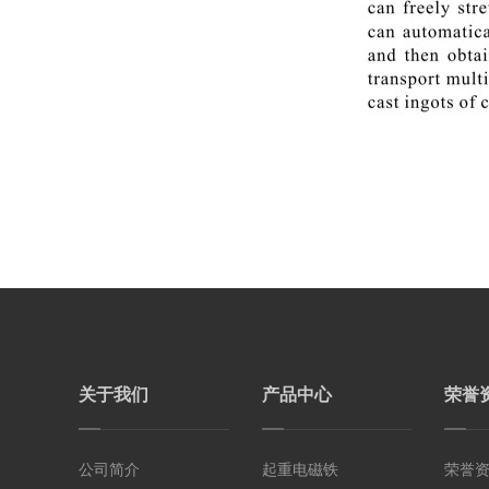
关于我们
产品中心
荣誉
公司简介
起重电磁铁
荣誉