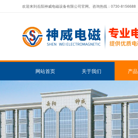
欢迎来到岳阳神威电磁设备有限公司官网。咨询热线：0730-8156688
网站首页
关于我们
产品