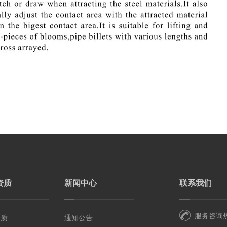
资质
新闻中心
联系我们
服务咨询
资质
通知公告