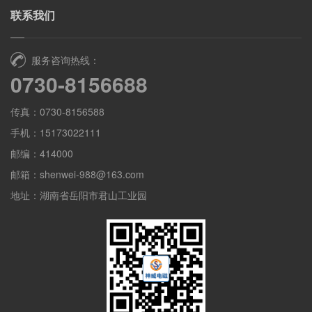
联系我们
服务咨询热线：
0730-8156688
传真：0730-8156588
手机：15173022111
邮编：414000
邮箱：shenwei-988@163.com
地址：湖南省岳阳市君山工业园