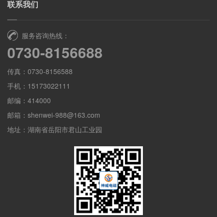
联系我们
服务咨询热线：
0730-8156688
传真：0730-8156588
手机：15173022111
邮编：414000
邮箱：shenwei-988@163.com
地址：湖南省岳阳市君山工业园